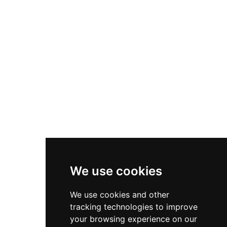
AIVAR excels in Information Technology, Security, and
Networking. We specialize in CCTV and camera installations
and sales, delivering top-tier solutions to meet your
technology needs. Trust us for cutting-edge security and
networking services.
Useful Links
Contact
Privacy Policy
Terms & Conditions
We use cookies
Store
My Account
We use cookies and other
tracking technologies to improve
Login
your browsing experience on our